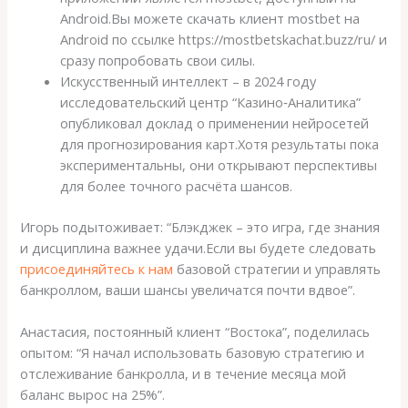
Android.Вы можете скачать клиент mostbet на
Android по ссылке https://mostbetskachat.buzz/ru/ и
сразу попробовать свои силы.
Искусственный интеллект – в 2024 году
исследовательский центр “Казино‑Аналитика”
опубликовал доклад о применении нейросетей
для прогнозирования карт.Хотя результаты пока
экспериментальны, они открывают перспективы
для более точного расчёта шансов.
Игорь подытоживает: “Блэкджек – это игра, где знания
и дисциплина важнее удачи.Если вы будете следовать
присоединяйтесь к нам
базовой стратегии и управлять
банкроллом, ваши шансы увеличатся почти вдвое”.
Анастасия, постоянный клиент “Востока”, поделилась
опытом: “Я начал использовать базовую стратегию и
отслеживание банкролла, и в течение месяца мой
баланс вырос на 25%”.