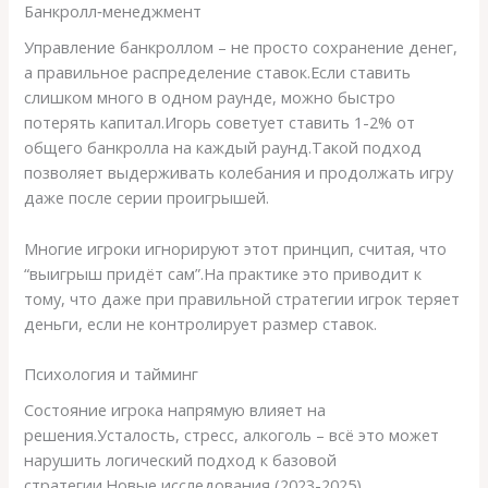
Банкролл‑менеджмент
Управление банкроллом – не просто сохранение денег,
а правильное распределение ставок.Если ставить
слишком много в одном раунде, можно быстро
потерять капитал.Игорь советует ставить 1-2% от
общего банкролла на каждый раунд.Такой подход
позволяет выдерживать колебания и продолжать игру
даже после серии проигрышей.
Многие игроки игнорируют этот принцип, считая, что
“выигрыш придёт сам”.На практике это приводит к
тому, что даже при правильной стратегии игрок теряет
деньги, если не контролирует размер ставок.
Психология и тайминг
Состояние игрока напрямую влияет на
решения.Усталость, стресс, алкоголь – всё это может
нарушить логический подход к базовой
стратегии.Новые исследования (2023-2025)