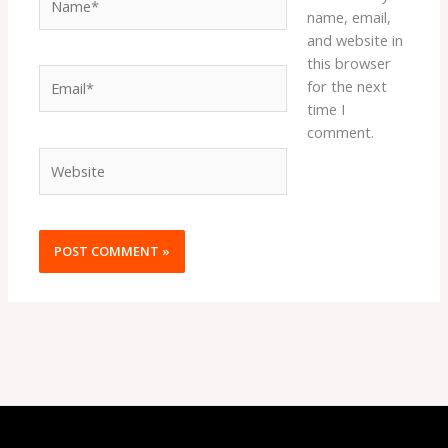
name, email,
and website in
this browser
Email*
for the next
time I
comment.
Website