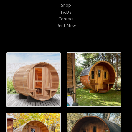
Shop
FAQ’s
Contact
Rent Now