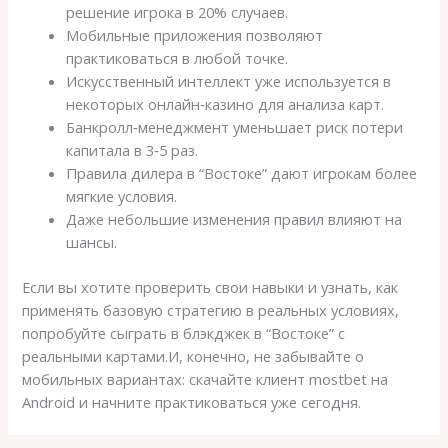
решение игрока в 20% случаев.
Мобильные приложения позволяют
практиковаться в любой точке.
Искусственный интеллект уже используется в
некоторых онлайн‑казино для анализа карт.
Банкролл‑менеджмент уменьшает риск потери
капитала в 3‑5 раз.
Правила дилера в “Востоке” дают игрокам более
мягкие условия.
Даже небольшие изменения правил влияют на
шансы.
Если вы хотите проверить свои навыки и узнать, как
применять базовую стратегию в реальных условиях,
попробуйте сыграть в блэкджек в “Востоке” с
реальными картами.И, конечно, не забывайте о
мобильных вариантах: скачайте клиент mostbet на
Android и начните практиковаться уже сегодня.