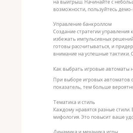
на выигрыш. Начинайте с неболь
возможности, пользуйтесь демо-
Управление банкроллом
Создание стратегии управления 
избежать импульсивных решений. 
готовы рассчитываться, и приде
внимание на успешные тактики. 
Как выбрать игровые автоматы 
При выборе игровых автоматов с
показатель, тем больше вероятно
Тематика и стиль
Каждому нравятся разные стили. 
мифология. Это повысит ваше удо
Динамика и механика игры