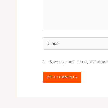
Name*
Save my name, email, and websit