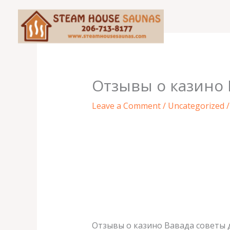
Skip
to
content
Отзывы о казино 
Leave a Comment
/
Uncategorized
/
Отзывы о казино Вавада советы 