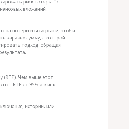
зировать риск потерь. По
инансовых вложений.
ты на потери и выигрыши, чтобы
те заранее сумму, с которой
ктировать подход, обращая
результата.
у (RTP). Чем выше этот
ты с RTP от 95% и выше.
ключения, истории, или