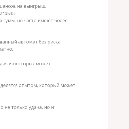
шансов на выигрыш.
ыигрыш.
сумм, но часто имеют более
 данный автомат без риска
латно.
дая из которых может
 делятся опытом, который может
о не только удача, но и