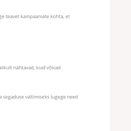
ige teavet kampaaniate kohta, et
alikult nähtavad, kuid võivad
ja segaduse vältimiseks lugege need