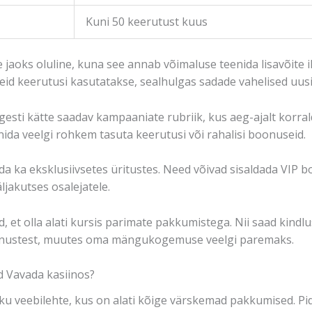
Kuni 50 keerutust kuus
aoks oluline, kuna see annab võimaluse teenida lisavõite
id keerutusi kasutatakse, sealhulgas sadade vahelised uusi
gesti kätte saadav kampaaniate rubriik, kus aeg-ajalt korral
eenida veelgi rohkem tasuta keerutusi või rahalisi boonuseid.
a ka eksklusiivsetes üritustes. Need võivad sisaldada VIP b
ljakutses osalejatele.
d, et olla alati kursis parimate pakkumistega. Nii saad kindlu
onustest, muutes oma mängukogemuse veelgi paremaks.
d Vavada kasiinos?
u veebilehte, kus on alati kõige värskemad pakkumised. Pid