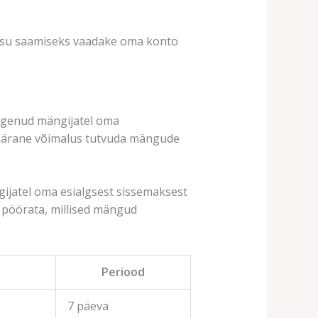
 kasu saamiseks vaadake oma konto
 kogenud mängijatel oma
repärane võimalus tutvuda mängude
gijatel oma esialgsest sissemaksest
 pöörata, millised mängud
Periood
7 päeva