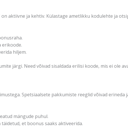
 on aktiivne ja kehtiv. Külastage ametlikku kodulehte ja ots
oonusraha.
 erikoode.
erida hiljem.
umite järgi. Need võivad sisaldada erilisi koode, mis ei ole av
imustega. Spetsiaalsete pakkumiste reeglid võivad erineda 
 teatud mängude puhul.
äidetud, et boonus saaks aktiveerida.