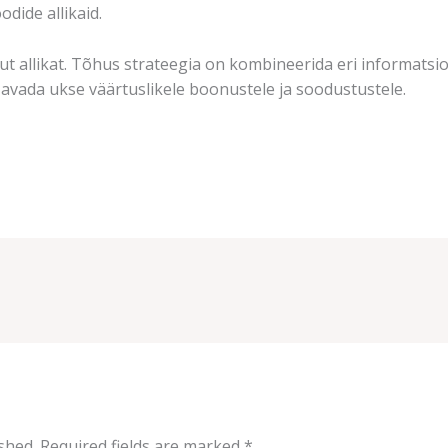
odide allikaid.
ut allikat. Tõhus strateegia on kombineerida eri informatsio
avada ukse väärtuslikele boonustele ja soodustustele.
shed.
Required fields are marked
*