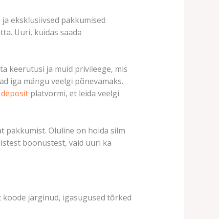
ja eksklusiivsed pakkumised
tta. Uuri, kuidas saada
a keerutusi ja muid privileege, mis
vad iga mängu veelgi põnevamaks.
 deposit
platvormi, et leida veelgi
 pakkumist. Oluline on hoida silm
listest boonustest, vaid uuri ka
lt koode järginud, igasugused tõrked