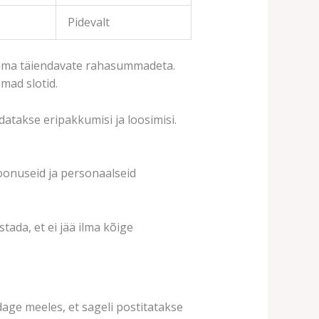
Pidevalt
 ilma täiendavate rahasummadeta.
mad slotid.
datakse eripakkumisi ja loosimisi.
oonuseid ja personaalseid
stada, et ei jää ilma kõige
age meeles, et sageli postitatakse