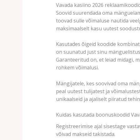
Vavada kasiino 2026 reklaamikoodi
Soovid suurendada oma mänguelamus
toovad sulle võimaluse nautida veel
maksimaalselt kasu uutest soodustu
Kasutades õigeid koodide kombinatsi
on suunatud just sinu mänguelistu
Garanteeritud on, et leiad midagi, m
rohkem võimalusi.
Mängijatele, kes soovivad oma mäng
peal uutest tulijatest ja võimalustes
unikaalseid ja ajaliselt piiratud teh
Kuidas kasutada boonuskoodid Vava
Registreerimise ajal sisestage vasta
võivad makseid takistada.