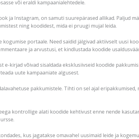
sasse või eraldi kampaanialehtedele.
ok ja Instagram, on samuti suurepärased allikad. Paljud mä
mistest ning koodidest, mida ei pruugi mujal leida.
kogumise portaale. Need saidid jälgivad aktiivselt uusi koo
ommentaare ja arvustusi, et kindlustada koodide usaldusvää
st e-kirjad võivad sisaldada eksklusiivseid koodide pakkumisi,
 teada uute kampaaniate algusest.
lavahetuse pakkumistele. Tihti on sel ajal eripakkumised, 
eega kontrollige alati koodide kehtivust enne nende kasuta
ursse.
ndades, kus jagatakse omavahel uusimaid leide ja kogemus