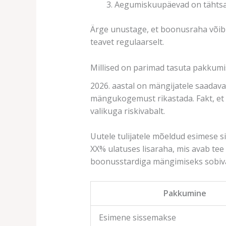
Aegumiskuupäevad on tähtsad
Ärge unustage, et boonusraha võib 
teavet regulaarselt.
Millised on parimad tasuta pakkumi
2026. aastal on mängijatele saadava
mängukogemust rikastada. Fakt, et 
valikuga riskivabalt.
Uutele tulijatele mõeldud esimese 
XX% ulatuses lisaraha, mis avab te
boonusstardiga mängimiseks sobiv
Pakkumine
Esimene sissemakse