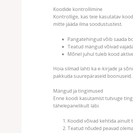
Koodide kontrollimine
Kontrollige, kas teie kasutatav kood
mitte jääda ilma soodustustest.
Pangatehingud võib saada b
Teatud mängud võivad vajada
Mõnel juhul tuleb kood aktive
Hoia silmad lahti ka e-kirjade ja sõn
pakkuda suurepäraseid boonuseid.
Mängud ja tingimused
Enne koodi kasutamist tutvuge ting
tähelepanelikult läbi.
Koodid võivad kehtida ainult
Teatud nõuded peavad olema t