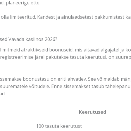
, planeerige ette.
olla limiteeritud. Kandest ja ainulaadsetest pakkumistest
sed Vavada kasiinos 2026?
l mitmeid atraktiivseid boonuseid, mis aitavad algajatel ja
registreerimise järel pakutakse tasuta keerutusi, on suu
sissemakse boonustasu on eriti ahvatlev. See võimaldab män
e suurematele võitudele. Enne sissemakset tasub tähelepanu
ad.
Keerutused
100 tasuta keerutust