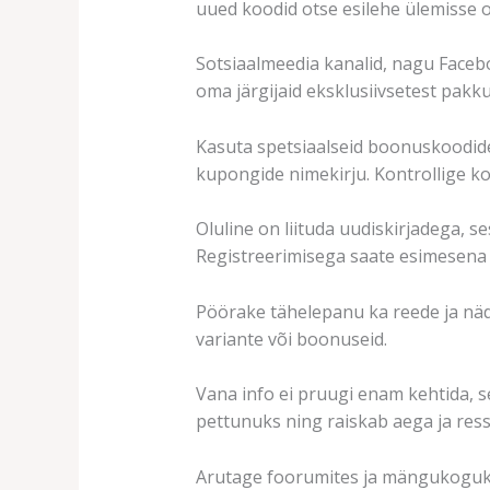
uued koodid otse esilehe ülemisse o
Sotsiaalmeedia kanalid, nagu Facebo
oma järgijaid eksklusiivsetest pakku
Kasuta spetsiaalseid boonuskoodide 
kupongide nimekirju. Kontrollige k
Oluline on liituda uudiskirjadega, se
Registreerimisega saate esimesena
Pöörake tähelepanu ka reede ja näda
variante või boonuseid.
Vana info ei pruugi enam kehtida, s
pettunuks ning raiskab aega ja ress
Arutage foorumites ja mängukoguko