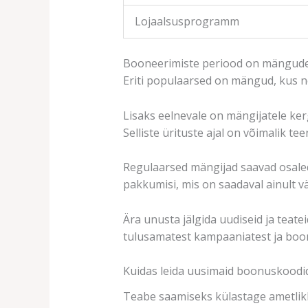
Lojaalsusprogramm
Booneerimiste periood on mängude j
Eriti populaarsed on mängud, kus ne
Lisaks eelnevale on mängijatele ker
Selliste ürituste ajal on võimalik t
Regulaarsed mängijad saavad osaled
pakkumisi, mis on saadaval ainult vä
Ära unusta jälgida uudiseid ja teatei
tulusamatest kampaaniatest ja bo
Kuidas leida uusimaid boonuskoodi
Teabe saamiseks külastage ametlikk