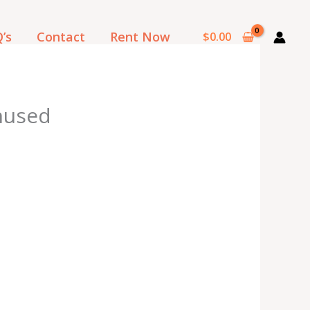
’s
Contact
Rent Now
$
0.00
nused