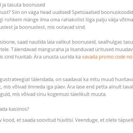
d ja tasuta boonused
t? Siin on väga head uudised! Spetsiaalsed boonuskoodid 
gi rohkem mänge ilma oma rahakotist liiga palju välja võtma
stest ja boonustest, mis ootavad sind.
oone, saad nautida laia valikut boonuseid, sealhulgas tasut
stele. Täiendavad mänguraha ja lisanduvad üritused muuda
is sind huvitab. Ära unusta uurida ka
vavada promo code no
ustrateegiat täiendada, on saadaval ka mitu muud huvitavat
t, mis võivad ilmneda iga päev. Ära lase end petta ainult tava
inguid, mis võivad sinu kogemusi täielikult muuta.
da kasiinos?
v kood, et saada soovitud hüvitisi. Veenduge, et olete täpse