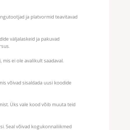
ngutootjad ja platvormid teavitavad
dide väljalaskeid ja pakuvad
rsus.
 mis ei ole avalikult saadaval.
mis võivad sisaldada uusi koodide
mist. Üks vale kood võib muuta teid
i. Seal võivad kogukonnaliikmed