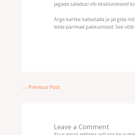
jagada saladusi või eksklusiivseid ko
Ärge kartke katsetada ja järgida mit
leida parimad pakkumised. See võib 
←
Previous Post
Leave a Comment
Your email address will not be publi