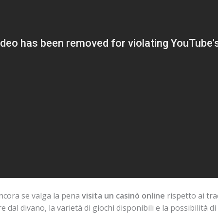
 ancora se valga la pena
visita un casinò online
rispetto ai tra
e dal divano, la varietà di giochi disponibili e la possibilità