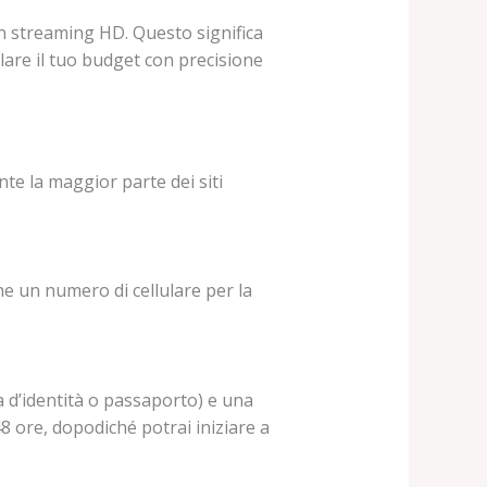
 in streaming HD. Questo significa
lare il tuo budget con precisione
te la maggior parte dei siti
he un numero di cellulare per la
ta d’identità o passaporto) e una
 48 ore, dopodiché potrai iniziare a