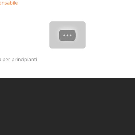
onsabile
a per principianti