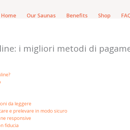
Home
Our Saunas
Benefits
Shop
FAQ
nline: i migliori metodi di paga
line?
o
oni da leggere
are e prelevare in modo sicuro
one responsive
n fiducia