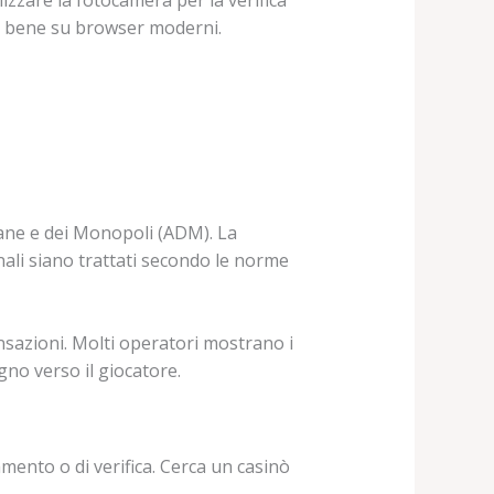
lizzare la fotocamera per la verifica
te bene su browser moderni.
ogane e dei Monopoli (ADM). La
onali siano trattati secondo le norme
ransazioni. Molti operatori mostrano i
gno verso il giocatore.
mento o di verifica. Cerca un casinò