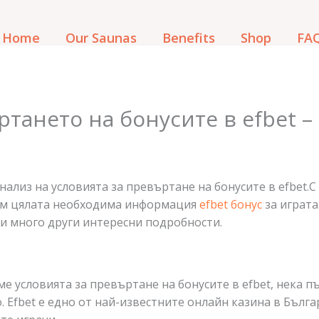
Home
Our Saunas
Benefits
Shop
FAQ
ртането на бонусите в efbet 
ализ на условията за превъртане на бонусите в efbet.С
вим цялата необходима информация
efbet бонус
за играта 
 и много други интересни подробности.
е условията за превъртане на бонусите в efbet, нека п
. Efbet е едно от най-известните онлайн казина в Бълг