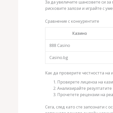
За да увеличите шансовете си за 
рисковите залози и играйте с уме
Сравнение с конкурентите
Казино
888 Casino
Casino.bg
Как да проверите честността на 
Проверете лиценза на каз
Анализирайте резултатите 
Прочетете рецензии на ре
Сега, след като сте запознати с 