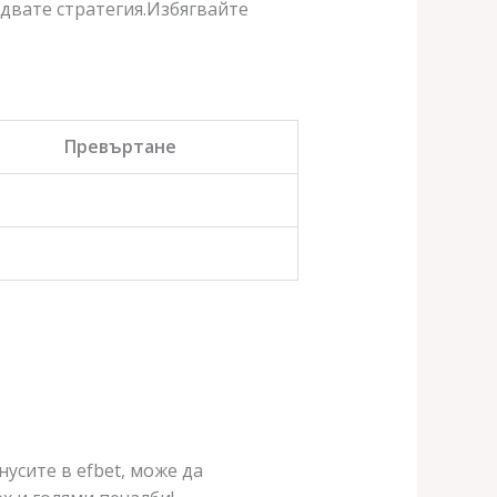
едвате стратегия.Избягвайте
Превъртане
нусите в efbet, може да