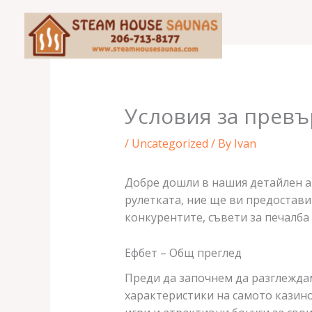
Skip
to
content
Условия за превъ
/
Uncategorized
/ By
Ivan
Добре дошли в нашия детайлен ан
рулетката, ние ще ви предоста
конкурентите, съвети за печалба
Ефбет – Общ преглед
Преди да започнем да разглеждам
характеристики на самото казино