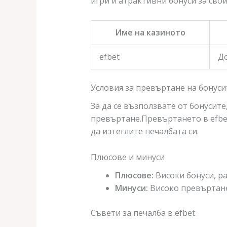
игри и атрактивни бонуси за свои
Име на казиното
efbet
До
Условия за превъртане на бонусит
За да се възползвате от бонусите
превъртане.Превъртането в efbet 
да изтеглите печалбата си.
Плюсове и минуси
Плюсове:
Високи бонуси, р
Минуси:
Високо превъртане,
Съвети за печалба в efbet