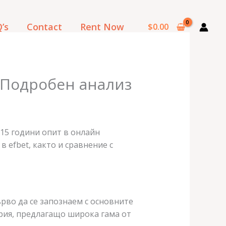
’s
Contact
Rent Now
$
0.00
– Подробен анализ
 15 години опит в онлайн
в efbet, както и сравнение с
ърво да се запознаем с основните
ария, предлагащо широка гама от