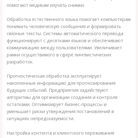
помогают медикам изучать снимки.
Обработка естественного языка помогает компьютерам
понимать человеческую сообщения и формировать
связные тексты. Системы автоматического перевода
функционируют с десятками языков и обеспечивают
коммуникацию между пользователями. Увеличивает
рамки осуществимого в сфере лингвистических
разработок.
Прогностическая обработка эксплуатирует
накопленные информацию для прогнозирования
будущих событий. Предприятия задействуют
алгоритмы для организации создания и контроля
остатками. Оптимизирует бизнес-процессы и
уменьшает риски утверждения постановлений в
ситуациях непредсказуемости.
Настройка контента и клиентского переживания