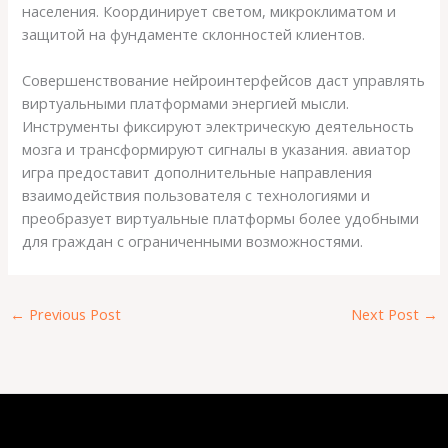
населения. Координирует светом, микроклиматом и
защитой на фундаменте склонностей клиентов.
Совершенствование нейроинтерфейсов даст управлять
виртуальными платформами энергией мысли.
Инструменты фиксируют электрическую деятельность
мозга и трансформируют сигналы в указания. авиатор
игра предоставит дополнительные направления
взаимодействия пользователя с технологиями и
преобразует виртуальные платформы более удобными
для граждан с ограниченными возможностями.
←
Previous Post
Next Post
→