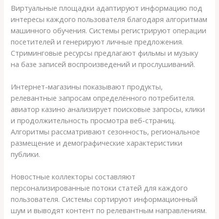
Виртуальные площадки адаптируют информацию под
интересы каждого пользователя благодаря алгоритмам
машинного обучения. Системы регистрируют операции
посетителей и генерируют личные предложения.
Стриминговые ресурсы предлагают фильмы и музыку
на базе записей воспроизведений и прослушиваний.
Интернет-магазины показывают продукты,
релевантные запросам определённого потребителя.
авиатор казино анализирует поисковые запросы, клики
и продолжительность просмотра веб-страниц.
Алгоритмы рассматривают сезонность, региональное
размещение и демографические характеристики
публики.
Новостные коллекторы составляют
персонализированные потоки статей для каждого
пользователя. Системы сортируют информационный
шум и выводят контент по релевантным направлениям.