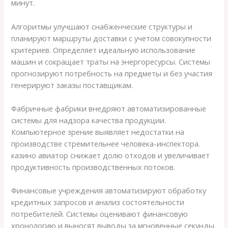
минут.
Алгоритмы улучшают снабженческие структуры и
планируют маршруты доставки с учетом совокупности
критериев. Определяет идеальную использование
машин и сокращает траты на энергоресурсы. Системы
прогнозируют потребность на предметы и без участия
генерируют заказы поставщикам.
Фабричные фабрики внедряют автоматизированные
системы для надзора качества продукции.
Компьютерное зрение выявляет недостатки на
производстве стремительнее человека-инспектора.
казино авиатор снижает долю отходов и увеличивает
продуктивность производственных потоков.
Финансовые учреждения автоматизируют обработку
кредитных запросов и анализ состоятельности
потребителей. Системы оценивают финансовую
хронологию и выносят выводы за мгновенные секунды.