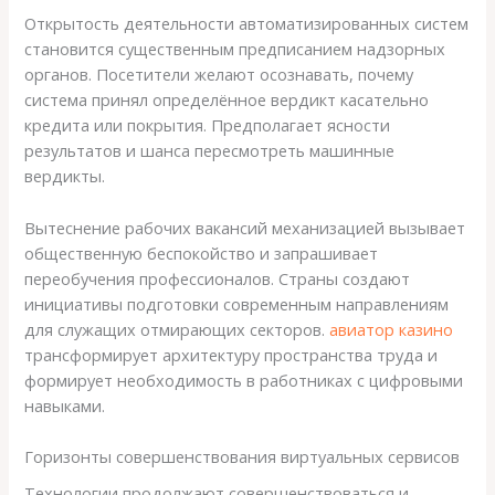
Открытость деятельности автоматизированных систем
становится существенным предписанием надзорных
органов. Посетители желают осознавать, почему
система принял определённое вердикт касательно
кредита или покрытия. Предполагает ясности
результатов и шанса пересмотреть машинные
вердикты.
Вытеснение рабочих вакансий механизацией вызывает
общественную беспокойство и запрашивает
переобучения профессионалов. Страны создают
инициативы подготовки современным направлениям
для служащих отмирающих секторов.
авиатор казино
трансформирует архитектуру пространства труда и
формирует необходимость в работниках с цифровыми
навыками.
Горизонты совершенствования виртуальных сервисов
Технологии продолжают совершенствоваться и