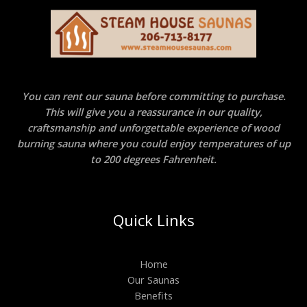
You can rent our sauna before committing to purchase.
This will give you a reassurance in our quality,
craftsmanship and unforgettable experience of wood
burning sauna where you could enjoy temperatures of up
to 200 degrees Fahrenheit.
Quick Links
Home
Our Saunas
Benefits