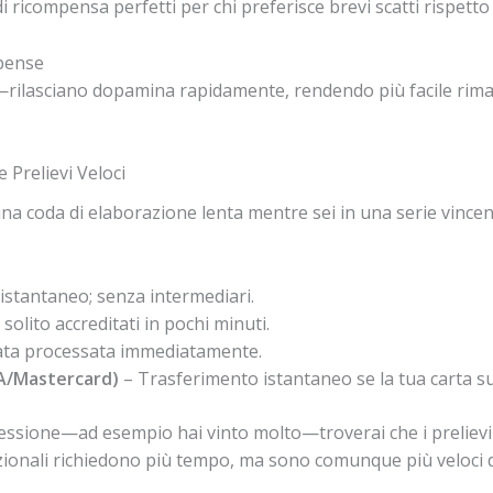
 ricompensa perfetti per chi preferisce brevi scatti rispetto
mpense
rilasciano dopamina rapidamente, rendendo più facile riman
 Prelievi Veloci
 una coda di elaborazione lenta mentre sei in una serie vince
istantaneo; senza intermediari.
solito accreditati in pochi minuti.
ta processata immediatamente.
SA/Mastercard)
– Trasferimento istantaneo se la tua carta 
sessione—ad esempio hai vinto molto—troverai che i preliev
dizionali richiedono più tempo, ma sono comunque più veloci d