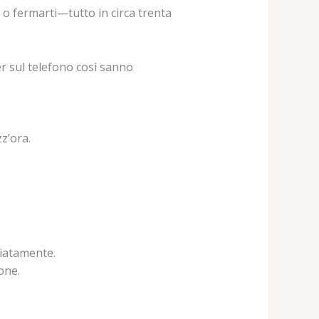
e o fermarti—tutto in circa trenta
r sul telefono così sanno
z’ora.
diatamente.
one.