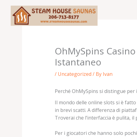
Skip
to
content
OhMySpins Casino R
Istantaneo
/
Uncategorized
/ By
Ivan
Perché OhMySpins si distingue per i 
Il mondo delle online slots si è fatt
in brevi scatti. A differenza di piat
Troverai che l’interfaccia è pulita, i
Per i giocatori che hanno solo pochi 