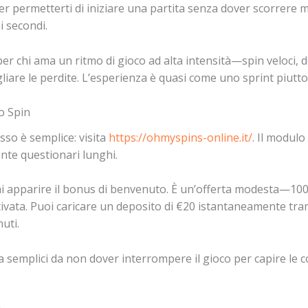
er permetterti di iniziare una partita senza dover scorrere me
hi secondi.
r chi ama un ritmo di gioco ad alta intensità—spin veloci, 
agliare le perdite. L’esperienza è quasi come uno sprint piut
o Spin
sso è semplice: visita
https://ohmyspins-online.it/
. Il modulo
nte questionari lunghi.
rai apparire il bonus di benvenuto. È un’offerta modesta—10
ata. Puoi caricare un deposito di €20 istantaneamente trami
uti.
 semplici da non dover interrompere il gioco per capire le c