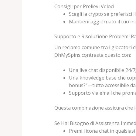
Consigli per Prelievi Veloci
Scegli la crypto se preferisci i
Mantieni aggiornato il tuo ind
Supporto e Risoluzione Problemi 
Un reclamo comune tra i giocatori c
OhMySpins contrasta questo con:
Una live chat disponibile 24/7
Una knowledge base che copr
bonus?”—tutto accessibile da
Supporto via email che promet
Questa combinazione assicura che la
Se Hai Bisogno di Assistenza Immed
Premi l’icona chat in qualsias