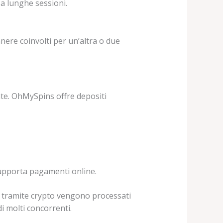
 a lunghe sessioni.
ere coinvolti per un’altra o due
nte. OhMySpins offre depositi
supporta pagamenti online.
i tramite crypto vengono processati
i molti concorrenti.