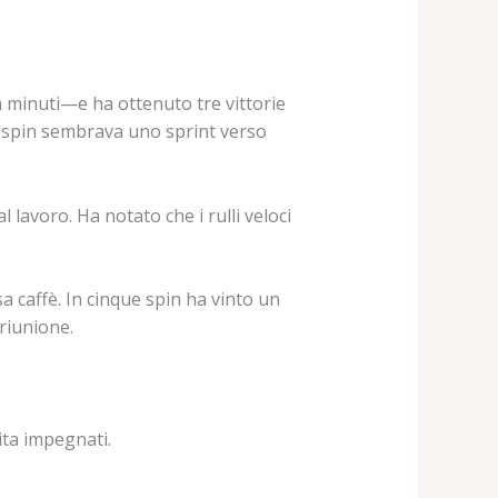
 minuti—e ha ottenuto tre vittorie
i spin sembrava uno sprint verso
lavoro. Ha notato che i rulli veloci
 caffè. In cinque spin ha vinto un
 riunione.
vita impegnati.