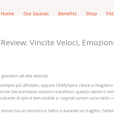
Home
Our Saunas
Benefits
Shop
FAQ
eview: Vincite Veloci, Emozion
giocatori ad alta velocità
o sempre più affollato, eppure OhMySpins riesce a ritagliarsi
taforme che premiano sessioni marathon, questo casino ti invi
l pulsante di spin è ben visibile e i segnali sonori sono netti—c
minuti tra un incontro e l’altro o durante un tragitto, l’atte