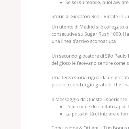
Se sei su mobile, puoi avviare
Storie di Giocatori Reali: Vincite in
Un utente di Madrid si è collegato 
consecutive su Sugar Rush 1000. Ha 
una linea d’arrivo sconosciuta.
Un secondo giocatore di São Paulo ha
del gioco le facevano sentire come 
Una terza storia riguarda un giocat
piccolo round di giri gratuiti, che l’
Il Messaggio da Queste Esperienze
L’emozione di risultati rapidi
La possibilità di iniziare e te
Conclusione & Ottieni il Tuo Bonus 