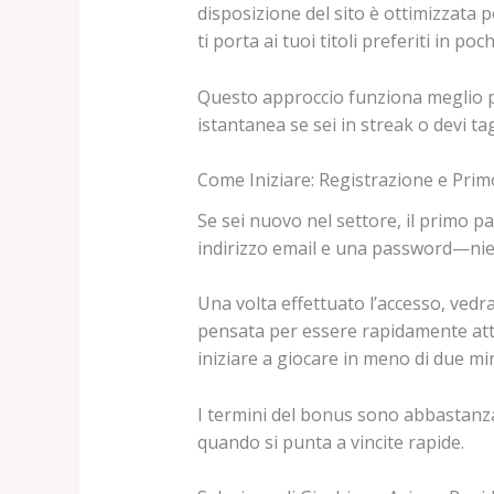
disposizione del sito è ottimizzata p
ti porta ai tuoi titoli preferiti in poc
Questo approccio funziona meglio pe
istantanea se sei in streak o devi t
Come Iniziare: Registrazione e Prim
Se sei nuovo nel settore, il primo pa
indirizzo email e una password—nie
Una volta effettuato l’accesso, ved
pensata per essere rapidamente attiv
iniziare a giocare in meno di due min
I termini del bonus sono abbastanza
quando si punta a vincite rapide.