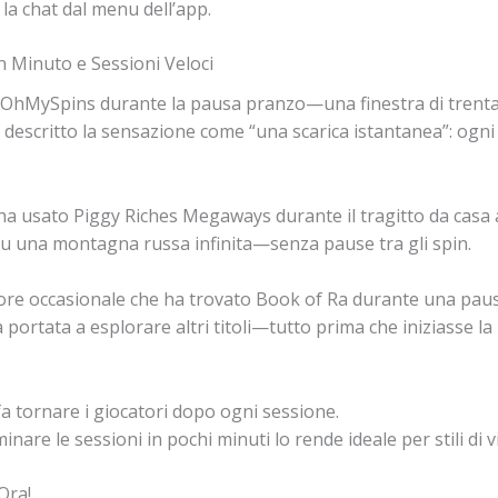
 la chat dal menu dell’app.
 Un Minuto e Sessioni Veloci
a OhMySpins durante la pausa pranzo—una finestra di trenta
descritto la sensazione come “una scarica istantanea”: ogn
 usato Piggy Riches Megaways durante il tragitto da casa al 
su una montagna russa infinita—senza pause tra gli spin.
ore occasionale che ha trovato Book of Ra durante una pausa
ha portata a esplorare altri titoli—tutto prima che iniziasse la
 fa tornare i giocatori dopo ogni sessione.
rminare le sessioni in pochi minuti lo rende ideale per stili di 
Ora!